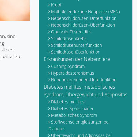
Kropf
Multiple endokrine Neoplasie (MEN)
Nebenschilddrüsen-Unterfunktion
Nebenschilddrüsen-Überfunktion
Quervain-Thyreoiditis
on, sind
Schilddrüsenkrebs
ng
Schilddrüsenunterfunktion
tiziert
Schilddrüsenüberfunktion
ualität zu
Erkrankungen der Nebenniere
Cushing-Syndrom
Hyperaldosteronismus
Nebennierenrinden-Unterfunktion
Diabetes mellitus, metabolisches
Syndrom, Übergewicht und Adipositas
Diabetes mellitus
Diabetes-Spätschäden
Metabolisches Syndrom
Stoffwechselentgleisungen bei
Diabetes
Übergewicht und Adipositas bei