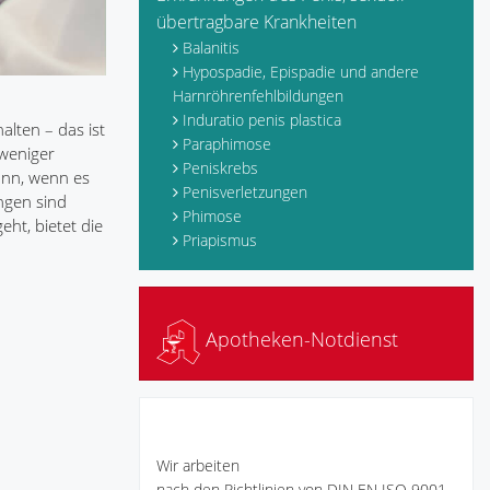
übertragbare Krankheiten
Balanitis
Hypospadie, Epispadie und andere
Harnröhrenfehlbildungen
Induratio penis plastica
alten – das ist
Paraphimose
 weniger
Peniskrebs
ann, wenn es
Penisverletzungen
ungen sind
Phimose
ht, bietet die
Priapismus
Apotheken-Notdienst
Wir arbeiten
nach den Richtlinien von DIN EN ISO 9001