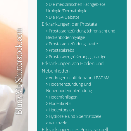
Die medizinischen Fachgebiete
Urologie/Dermatologie
Die PSA-Debatte
Erkrankungen der Prostata
Prostataentzündung (chronisch) und
Beckenbodenmyalgie
Prostataentzündung, akute
Prostatakrebs
Prostatavergrößerung, gutartige
Erkrankungen von Hoden und
Nebenhoden
Androgeninsuffizienz und PADAM
Hodenentzündung und
Nebenhodenentzündung
Hodenfehllagen
Hodenkrebs
Hodentorsion
Hydrozele und Spermatozele
Varikozele
Erkrankungen des Penis, sexuell