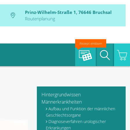
Prinz-Wilhelm-Straße 1, 76646 Bruchsal
Routenplanung
Rezept einlösen
Suche
Hintergrundwissen
Männerkrankheiten
Aufbau und Funktion der männlichen
Geschlechtsorgane
Diagnoseverfahren urologischer
Erkrankungen